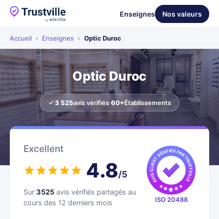
Enseignes
Nos valeurs
Accueil
›
Enseignes
›
Optic Duroc
Optic Duroc
3 525
avis vérifiés
·
60+
Établissements
Excellent
4.8
/5
Sur
3525
avis vérifiés partagés au
ISO 20488
cours des 12 derniers mois