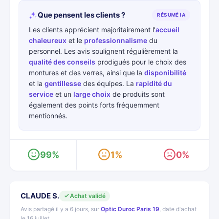
Que pensent les clients ?
RÉSUMÉ IA
Les clients apprécient majoritairement l'
accueil
chaleureux
et le
professionnalisme
du
personnel. Les avis soulignent régulièrement la
qualité des conseils
prodigués pour le choix des
montures et des verres, ainsi que la
disponibilité
et la
gentillesse
des équipes. La
rapidité du
service
et un
large choix
de produits sont
également des points forts fréquemment
mentionnés.
99%
1%
0%
CLAUDE S.
Achat validé
Avis partagé il y a 6 jours, sur
Optic Duroc Paris 19
, date d'achat
le 16 juillet