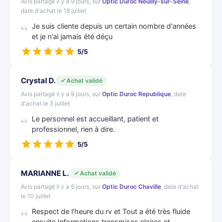
Avis partagé il y a 9 jours, sur
Optic Duroc Neuilly-sur-Seine
,
date d'achat le 18 juillet
Je suis cliente depuis un certain nombre d'années
et je n'ai jamais été déçu
5/5
Crystal D.
Achat validé
Avis partagé il y a 9 jours, sur
Optic Duroc Republique
, date
d'achat le 3 juillet
Le personnel est accueillant, patient et
professionnel, rien à dire.
5/5
MARIANNE L.
Achat validé
Avis partagé il y a 9 jours, sur
Optic Duroc Chaville
, date d'achat
le 10 juillet
Respect de l'heure du rv et Tout a été très fluide