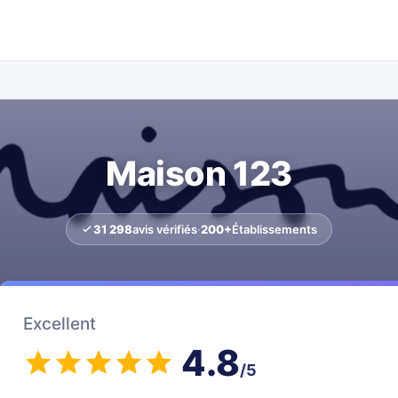
Maison 123
31 298
avis vérifiés
·
200+
Établissements
Excellent
4.8
/5