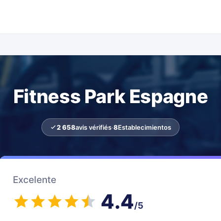
Fitness Park Espagne
2 658
avis vérifiés
·
8
Establecimientos
Excelente
4.4
/5