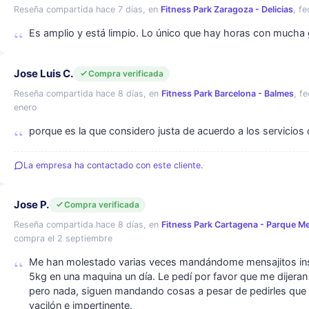
Reseña compartida hace 7 días, en
Fitness Park Zaragoza - Delicias
, f
Es amplio y está limpio. Lo único que hay horas con mucha
Jose Luis C.
Compra verificada
Reseña compartida hace 8 días, en
Fitness Park Barcelona - Balmes
, f
enero
porque es la que considero justa de acuerdo a los servicios
La empresa ha contactado con este cliente.
Jose P.
Compra verificada
Reseña compartida hace 8 días, en
Fitness Park Cartagena - Parque M
compra el 2 septiembre
Me han molestado varias veces mandándome mensajitos ins
5kg en una maquina un día. Le pedí por favor que me dijeran
pero nada, siguen mandando cosas a pesar de pedirles que 
vacilón e impertinente.