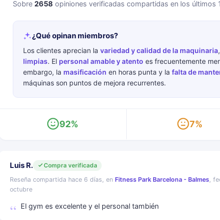
Sobre
2658
opiniones verificadas compartidas en los últimos
¿Qué opinan miembros?
Los clientes aprecian la
variedad y calidad de la maquinaria
limpias
. El
personal amable y atento
es frecuentemente men
embargo, la
masificación
en horas punta y la
falta de mant
máquinas son puntos de mejora recurrentes.
92%
7%
Luis R.
Compra verificada
Reseña compartida hace 6 días, en
Fitness Park Barcelona - Balmes
, f
octubre
El gym es excelente y el personal también