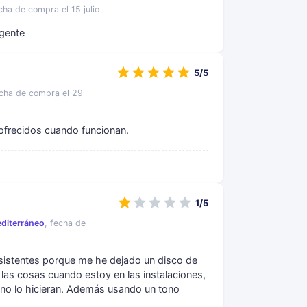
echa de compra el 15 julio
 gente
5/5
echa de compra el 29
 ofrecidos cuando funcionan.
1/5
editerráneo
, fecha de
istentes porque me he dejado un disco de
 las cosas cuando estoy en las instalaciones,
no lo hicieran. Además usando un tono