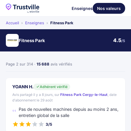
Enseignes
Nos valeurs
Accueil
›
Enseignes
›
Fitness Park
4.5
Fitness Park
/5
Page 2 sur 314 ·
15 688
avis vérifiés
YOANN H.
Adhérent vérifié
Avis partagé il y a 8 jours, sur
Fitness Park Cergy-le-Haut
, date
d'abonnement le 29 août
Pas de nouvelles machines depuis au moins 2 ans,
entretien global de la salle
3/5