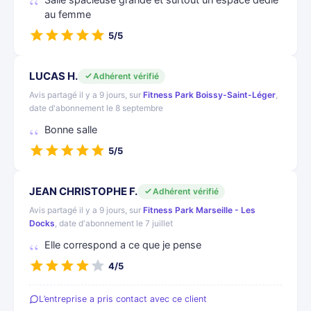
Salle spacieuse grande et surtout un espace dédié
au femme
5/5
LUCAS H.
Adhérent vérifié
Avis partagé il y a 9 jours, sur
Fitness Park Boissy-Saint-Léger
,
date d'abonnement le 8 septembre
Bonne salle
5/5
JEAN CHRISTOPHE F.
Adhérent vérifié
Avis partagé il y a 9 jours, sur
Fitness Park Marseille - Les
Docks
, date d'abonnement le 7 juillet
Elle correspond a ce que je pense
4/5
L’entreprise a pris contact avec ce client