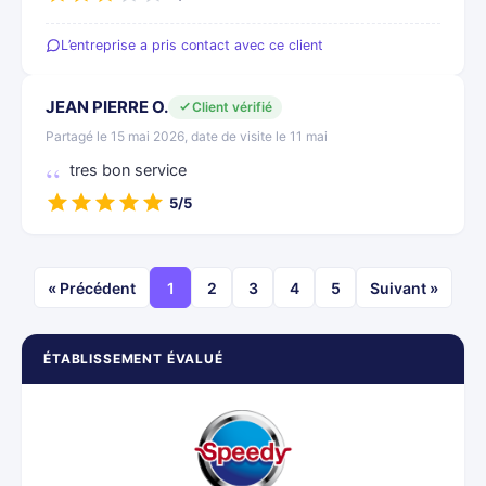
L’entreprise a pris contact avec ce client
JEAN PIERRE O.
Client vérifié
Partagé le 15 mai 2026, date de visite le 11 mai
tres bon service
5/5
« Précédent
1
2
3
4
5
Suivant »
ÉTABLISSEMENT ÉVALUÉ