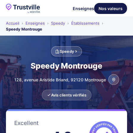
Enseignes
Nos valeurs
Accueil
›
Enseignes
›
Speedy
›
Établissements
›
Speedy Montrouge
Speedy
Speedy Montrouge
128, avenue Aristide Briand, 92120 Montrouge
Avis clients vérifiés
Excellent