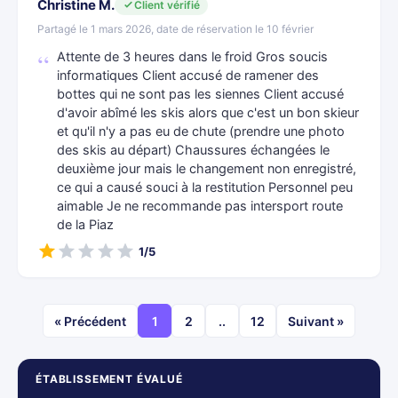
Christine M.
Client vérifié
Partagé le 1 mars 2026, date de réservation le 10 février
Attente de 3 heures dans le froid Gros soucis
informatiques Client accusé de ramener des
bottes qui ne sont pas les siennes Client accusé
d'avoir abîmé les skis alors que c'est un bon skieur
et qu'il n'y a pas eu de chute (prendre une photo
des skis au départ) Chaussures échangées le
deuxième jour mais le changement non enregistré,
ce qui a causé souci à la restitution Personnel peu
aimable Je ne recommande pas intersport route
de la Piaz
1/5
« Précédent
1
2
..
12
Suivant »
ÉTABLISSEMENT ÉVALUÉ