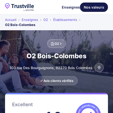
Enseignes
Nos valeurs
Accueil
›
Enseignes
›
O2
›
Établissements
›
O2 Bois-Colombes
O2
O2 Bois-Colombes
103 rue Des Bourguignons, 92270 Bois Colombes
Avis clients vérifiés
Excellent