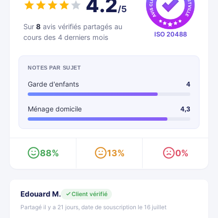
4.2
/5
Sur
8
avis vérifiés partagés au
ISO 20488
cours des 4 derniers mois
NOTES PAR SUJET
Garde d'enfants
4
Ménage domicile
4,3
88%
13%
0%
Edouard M.
Client vérifié
Partagé il y a 21 jours, date de souscription le 16 juillet