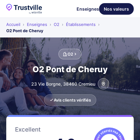
Enseignes
Nos valeurs
Accueil
›
Enseignes
›
O2
›
Établissements
›
O2 Pont de Cheruy
O2
O2 Pont de Cheruy
23 Vie Borgne, 38460 Cremieu
Avis clients vérifiés
Excellent