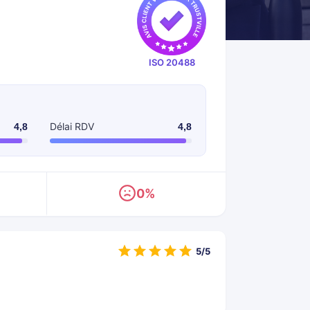
ISO 20488
Délai RDV
4,8
4,8
0%
5/5