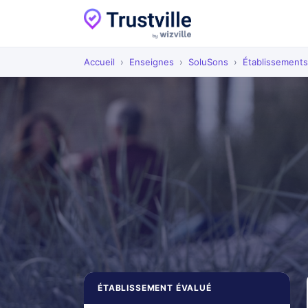
Accueil
›
Enseignes
›
SoluSons
›
Établissements
ÉTABLISSEMENT ÉVALUÉ