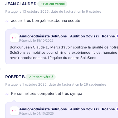
JEAN CLAUDE D.
Patient vérifié
Partagé le 13 octobre 2025, date de facturation le 6 octobre
accueil très bon ,sérieux,;bonne écoute
Audioprothésiste SoluSons - Audition Covizzi - Roanne
Répondu le 15/10/2025
Bonjour Jean Claude D, Merci d’avoir souligné la qualité de no
SoluSons se mobilise pour offrir une expérience fluide, humaine
revoir prochainement. L’équipe du centre SoluSons
ROBERT B.
Patient vérifié
Partagé le 1 octobre 2025, date de facturation le 26 septembre
Personnel très compétent et très sympa
Audioprothésiste SoluSons - Audition Covizzi - Roanne
Répondu le 01/10/2025