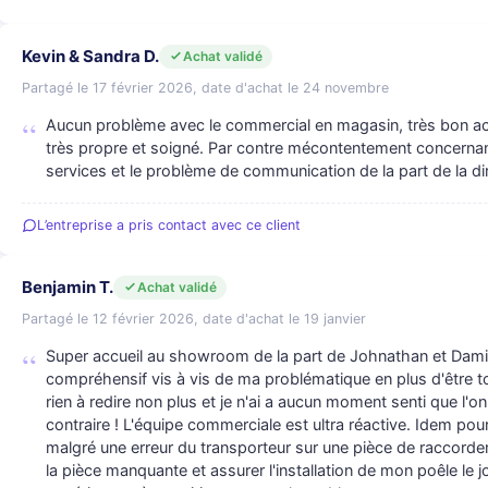
Kevin & Sandra D.
Achat validé
Partagé le 17 février 2026, date d'achat le 24 novembre
Aucun problème avec le commercial en magasin, très bon accu
très propre et soigné. Par contre mécontentement concernant
services et le problème de communication de la part de la di
L’entreprise a pris contact avec ce client
Benjamin T.
Achat validé
Partagé le 12 février 2026, date d'achat le 19 janvier
Super accueil au showroom de la part de Johnathan et Dami
compréhensif vis à vis de ma problématique en plus d'être 
rien à redire non plus et je n'ai a aucun moment senti que l'o
contraire ! L'équipe commerciale est ultra réactive. Idem po
malgré une erreur du transporteur sur une pièce de raccord
la pièce manquante et assurer l'installation de mon poêle le j