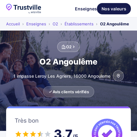
Enseignes
Nos valeurs
Accueil
›
Enseignes
›
O2
›
Établissements
›
O2 Angoulême
O2
O2 Angoulême
1 impasse Leroy Les Agriers, 16000 Angouleme
Avis clients vérifiés
Très bon
3.7
/5