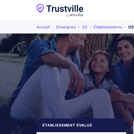
Accueil
›
Enseignes
›
O2
›
Établissements
›
O2
ÉTABLISSEMENT ÉVALUÉ