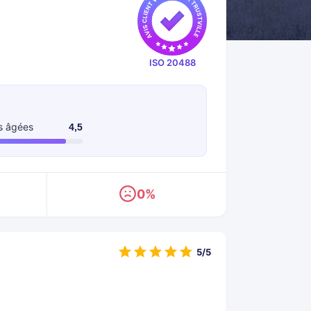
ISO 20488
s âgées
4,5
0%
5/5