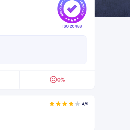
ISO 20488
0%
4/5