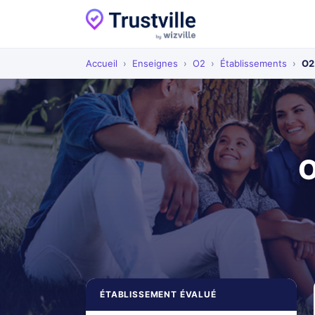
Accueil
›
Enseignes
›
O2
›
Établissements
›
O2
O
ÉTABLISSEMENT ÉVALUÉ