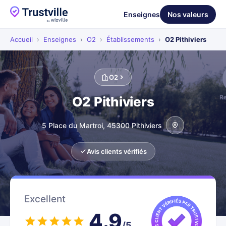
Enseignes
Nos valeurs
Accueil
›
Enseignes
›
O2
›
Établissements
›
O2 Pithiviers
O2
O2 Pithiviers
5 Place du Martroi, 45300 Pithiviers
Avis clients vérifiés
Excellent
4.9
/5