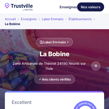
Enseignes
Nos valeurs
Accueil
›
Enseignes
›
Label Emmaüs
›
Établissements
›
La Bobine
Label Emmaüs
La Bobine
Zone Artisanale de Théorat 24190 Neuvic sur
l'Isle
Avis clients vérifiés
Excellent