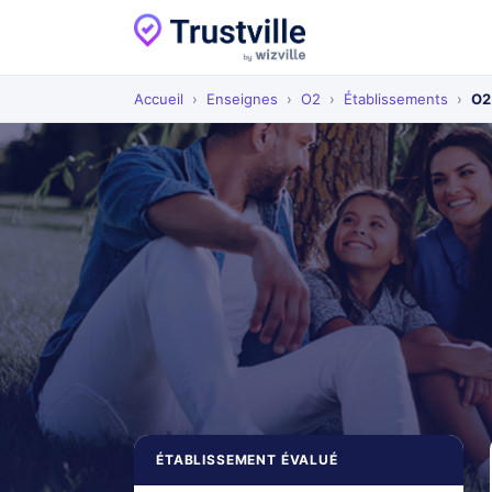
Accueil
›
Enseignes
›
O2
›
Établissements
›
O2
ÉTABLISSEMENT ÉVALUÉ