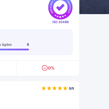
ISO 20488
s âgées
5
0%
5/5