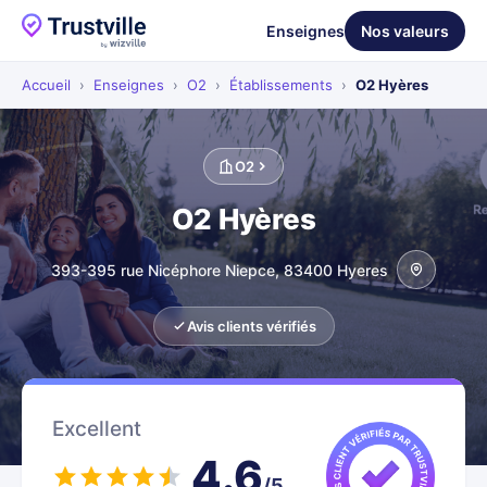
Enseignes
Nos valeurs
Accueil
›
Enseignes
›
O2
›
Établissements
›
O2 Hyères
O2
O2 Hyères
393-395 rue Nicéphore Niepce, 83400 Hyeres
Avis clients vérifiés
Excellent
4.6
/5