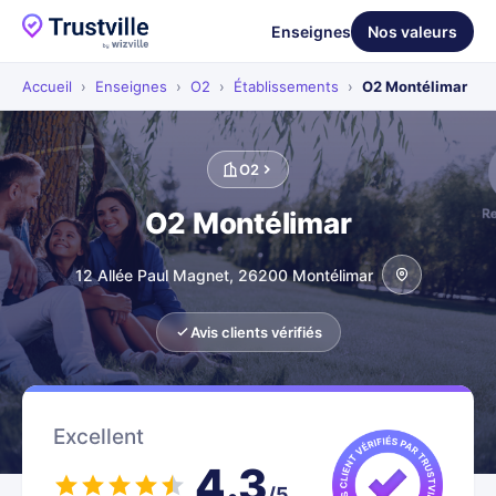
Enseignes
Nos valeurs
Accueil
›
Enseignes
›
O2
›
Établissements
›
O2 Montélimar
O2
O2 Montélimar
12 Allée Paul Magnet, 26200 Montélimar
Avis clients vérifiés
Excellent
4.3
/5