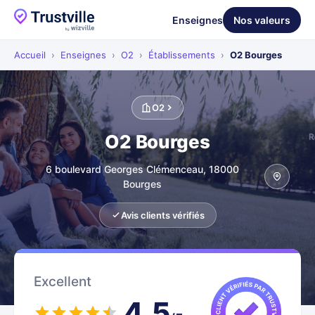
Enseignes
Nos valeurs
Accueil
›
Enseignes
›
O2
›
Établissements
›
O2 Bourges
O2
O2 Bourges
6 boulevard Georges Clémenceau, 18000
Bourges
Avis clients vérifiés
Excellent
4.5