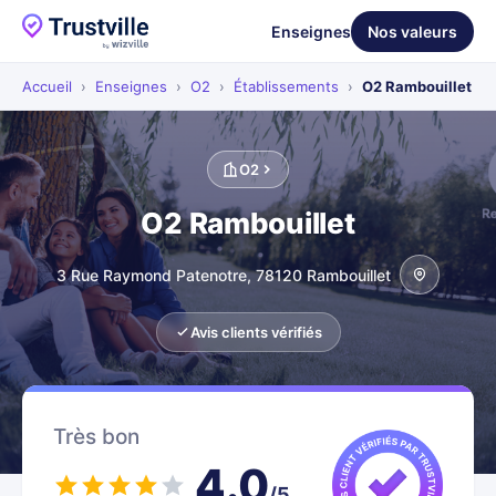
Enseignes
Nos valeurs
Accueil
›
Enseignes
›
O2
›
Établissements
›
O2 Rambouillet
O2
O2 Rambouillet
3 Rue Raymond Patenotre, 78120 Rambouillet
Avis clients vérifiés
Très bon
4.0
/5