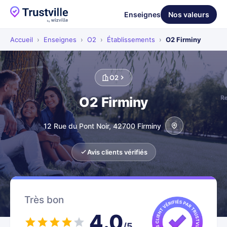
Enseignes
Nos valeurs
Accueil
›
Enseignes
›
O2
›
Établissements
›
O2 Firminy
O2
O2 Firminy
12 Rue du Pont Noir, 42700 Firminy
Avis clients vérifiés
Très bon
4.0
/5