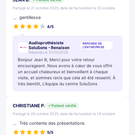
Partagé le 31 octobre 2025, date de facturation le 22 octobre
gentillesse
4/5
Audioprothésiste
RÉPONSE DE
SoluSons - Renaison
L'ENTREPRISE
Répondu le 31/10/2025
Bonjour Jean B, Merci pour votre retour
encourageant. Nous avons à cœur de vous offrir
un accueil chaleureux et bienveillant à chaque
visite, et sommes ravis que cela ait été ressenti. À
très bientôt, L’équipe du centre SoluSons
CHRISTIANE P.
Patient vérifié
Partagé le 28 octobre 2025, date de facturation le 14 octobre
Très contente des présentations
5/5