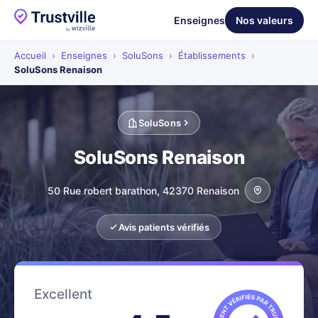
Enseignes
Nos valeurs
Accueil
›
Enseignes
›
SoluSons
›
Établissements
›
SoluSons Renaison
SoluSons
SoluSons Renaison
50 Rue robert barathon, 42370 Renaison
Avis patients vérifiés
Excellent