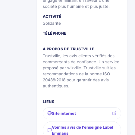
engagé et militant en faveur d'une
société plus humaine et plus juste.
ACTIVITÉ
Solidarité
TÉLÉPHONE
À PROPOS DE TRUSTVILLE
Trustville, les avis clients vérifiés des
commerçants de confiance. Un service
proposé par wizville. Trustville suit les
recommandations de la norme ISO
20488:2018 pour garantir des avis
authentiques.
LIENS
Site internet
Voir les avis de l'enseigne Label
Emmaüs