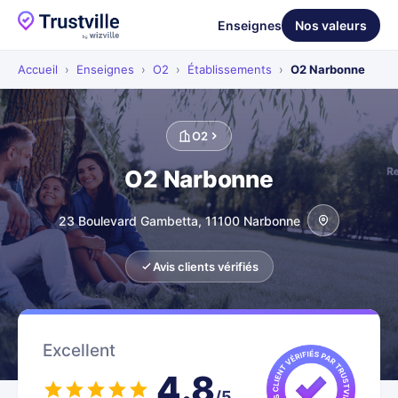
Enseignes
Nos valeurs
Accueil
›
Enseignes
›
O2
›
Établissements
›
O2 Narbonne
O2
O2 Narbonne
23 Boulevard Gambetta, 11100 Narbonne
Avis clients vérifiés
Excellent
4.8
/5