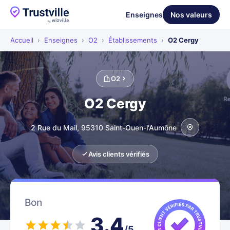
Enseignes
Nos valeurs
Accueil
›
Enseignes
›
O2
›
Établissements
›
O2 Cergy
O2
O2 Cergy
2 Rue du Mail, 95310 Saint-Ouen-l'Aumône
Avis clients vérifiés
Bon
3.4
/5