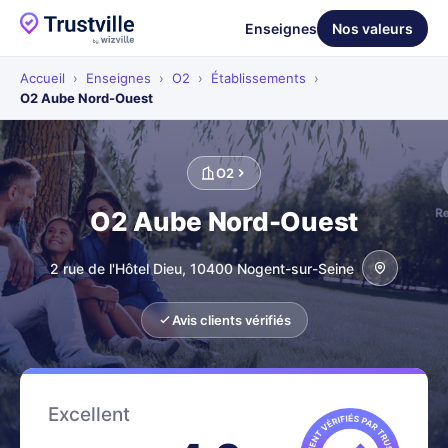
Enseignes
Nos valeurs
Accueil
›
Enseignes
›
O2
›
Établissements
›
O2 Aube Nord-Ouest
O2
O2 Aube Nord-Ouest
2 rue de l'Hôtel Dieu, 10400 Nogent-sur-Seine
Avis clients vérifiés
Excellent