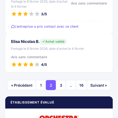
Partagé le 8 février 2026, date d'achat
Avis sans commentaire
le 6 février
3/5
L’entreprise a pris contact avec ce client
Elisa Nicolas B.
Achat validé
Partagé le 8 février 2026, date d'achat le 4 février
Avis sans commentaire
4/5
« Précédent
1
2
3
..
16
Suivant »
ÉTABLISSEMENT ÉVALUÉ