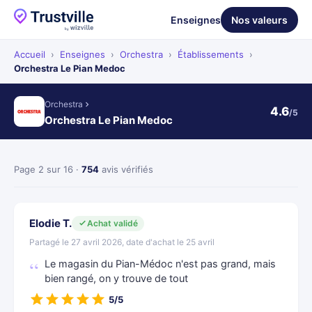
Enseignes
Nos valeurs
Accueil
›
Enseignes
›
Orchestra
›
Établissements
›
Orchestra Le Pian Medoc
Orchestra
4.6
/5
Orchestra Le Pian Medoc
Page 2 sur 16 ·
754
avis vérifiés
Elodie T.
Achat validé
Partagé le 27 avril 2026, date d'achat le 25 avril
Le magasin du Pian-Médoc n'est pas grand, mais
bien rangé, on y trouve de tout
5/5