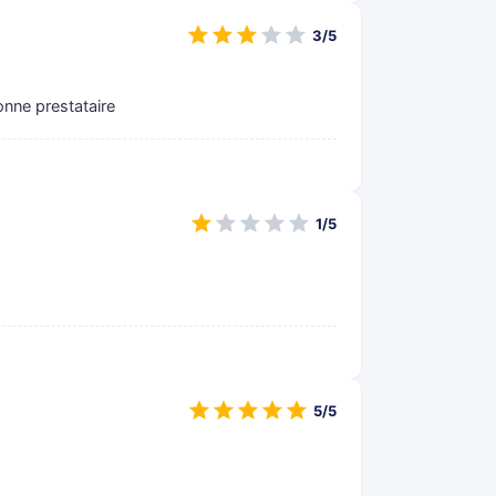
3/5
nne prestataire
1/5
5/5