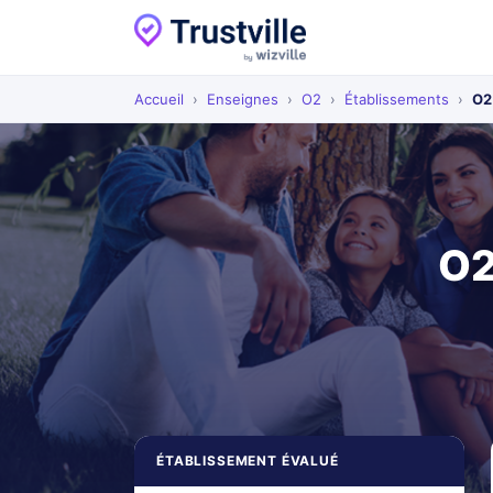
Accueil
›
Enseignes
›
O2
›
Établissements
›
O2
O2
ÉTABLISSEMENT ÉVALUÉ