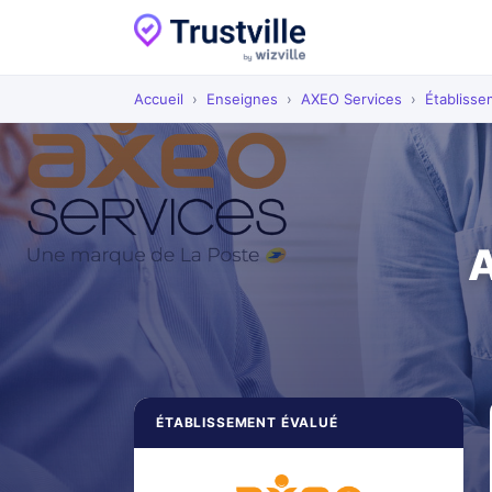
Accueil
›
Enseignes
›
AXEO Services
›
Établiss
A
ÉTABLISSEMENT ÉVALUÉ