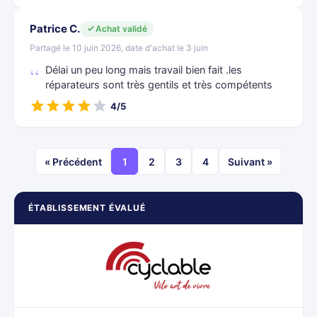
Patrice C.
Achat validé
Partagé le 10 juin 2026, date d'achat le 3 juin
Délai un peu long mais travail bien fait .les
réparateurs sont très gentils et très compétents
4/5
« Précédent
1
2
3
4
Suivant »
ÉTABLISSEMENT ÉVALUÉ