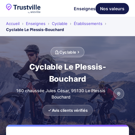
Enseignes
Nos valeurs
Accueil
›
Enseignes
›
Cyclable
›
Établissements
›
Cyclable Le Plessis-Bouchard
Cyclable
Cyclable Le Plessis-
Bouchard
160 chaussée Jules César, 95130 Le Plessis
Bouchard
Avis clients vérifiés