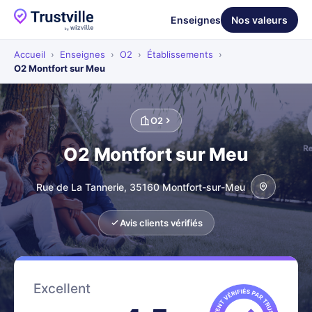
Enseignes
Nos valeurs
Accueil
›
Enseignes
›
O2
›
Établissements
›
O2 Montfort sur Meu
O2
O2 Montfort sur Meu
Rue de La Tannerie, 35160 Montfort-sur-Meu
Avis clients vérifiés
Excellent