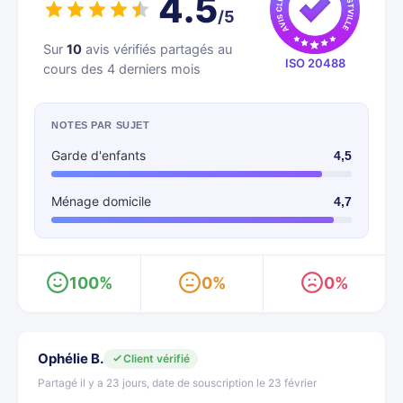
4.5
/5
Sur
10
avis vérifiés partagés au
ISO 20488
cours des 4 derniers mois
NOTES PAR SUJET
Garde d'enfants
4,5
Ménage domicile
4,7
100%
0%
0%
Ophélie B.
Client vérifié
Partagé il y a 23 jours, date de souscription le 23 février