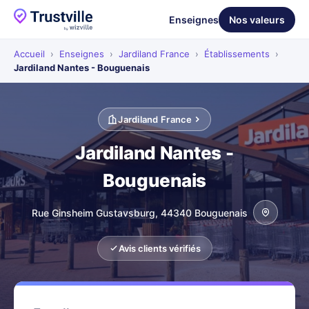
Enseignes
Nos valeurs
Accueil
›
Enseignes
›
Jardiland France
›
Établissements
›
Jardiland Nantes - Bouguenais
Jardiland France
Jardiland Nantes -
Bouguenais
Rue Ginsheim Gustavsburg, 44340 Bouguenais
Avis clients vérifiés