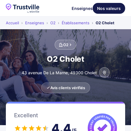
Enseignes
Nos valeurs
Accueil
›
Enseignes
›
O2
›
Établissements
›
O2 Cholet
O2
O2 Cholet
43 avenue De La Marne, 49300 Cholet
Avis clients vérifiés
Excellent
4.4
/5