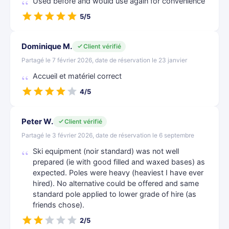
Used before and would use again for convenience
5/5
Dominique M.
Client vérifié
Partagé le 7 février 2026, date de réservation le 23 janvier
Accueil et matériel correct
4/5
Peter W.
Client vérifié
Partagé le 3 février 2026, date de réservation le 6 septembre
Ski equipment (noir standard) was not well
prepared (ie with good filled and waxed bases) as
expected. Poles were heavy (heaviest I have ever
hired). No alternative could be offered and same
standard pole applied to lower grade of hire (as
friends chose).
2/5