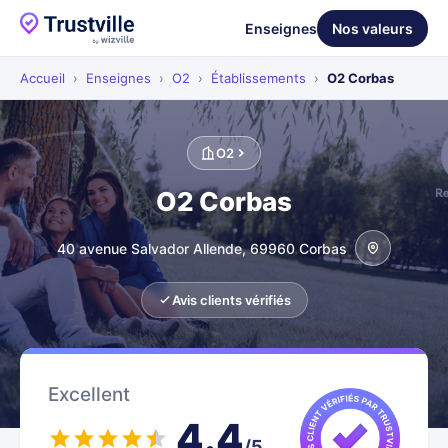
Enseignes
Nos valeurs
Accueil
›
Enseignes
›
O2
›
Établissements
›
O2 Corbas
O2
O2 Corbas
40 avenue Salvador Allende, 69960 Corbas
Avis clients vérifiés
Excellent
4.4
/5