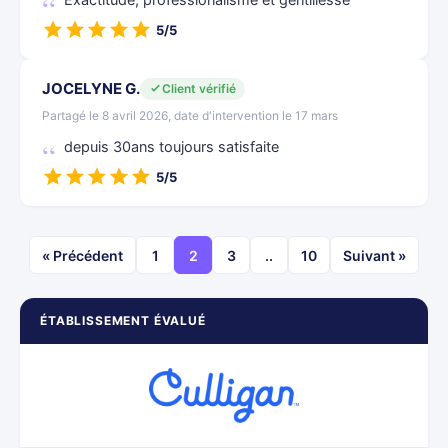
Exactitude, professionalisme et gentillesse
5/5
JOCELYNE G.
Client vérifié
Partagé le 8 avril 2026, date d'intervention le 17 mars
depuis 30ans toujours satisfaite
5/5
« Précédent
1
2
3
..
10
Suivant »
ÉTABLISSEMENT ÉVALUÉ