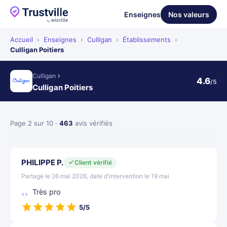
Enseignes
Nos valeurs
Accueil
›
Enseignes
›
Culligan
›
Établissements
›
Culligan Poitiers
Culligan
4.6
/5
Culligan Poitiers
Page 2 sur 10 ·
463
avis vérifiés
PHILIPPE P.
Client vérifié
Partagé le 26 mai 2026, date d'intervention le 19 mai
Très pro
5/5