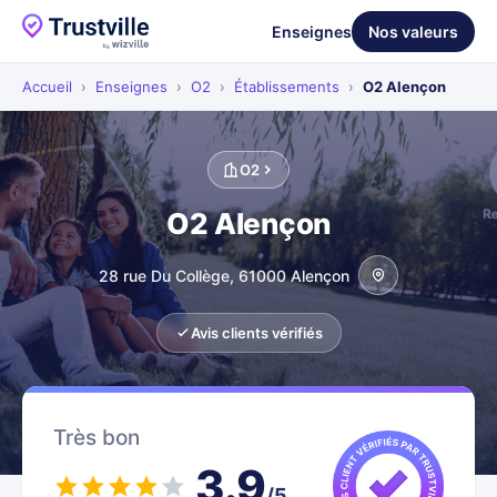
Enseignes
Nos valeurs
Accueil
›
Enseignes
›
O2
›
Établissements
›
O2 Alençon
O2
O2 Alençon
28 rue Du Collège, 61000 Alençon
Avis clients vérifiés
Très bon
3.9
/5