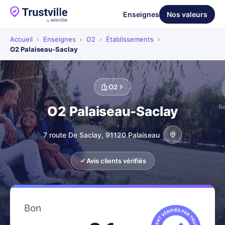
Enseignes
Nos valeurs
Accueil
›
Enseignes
›
O2
›
Établissements
›
O2 Palaiseau-Saclay
O2
O2 Palaiseau-Saclay
7 route De Saclay, 91120 Palaiseau
Avis clients vérifiés
Bon