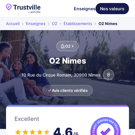
Enseignes
Nos valeurs
Accueil
›
Enseignes
›
O2
›
Établissements
›
O2 Nimes
O2
O2 Nimes
10 Rue du Cirque Romain, 30900 Nîmes
Avis clients vérifiés
Excellent
4.6
/5