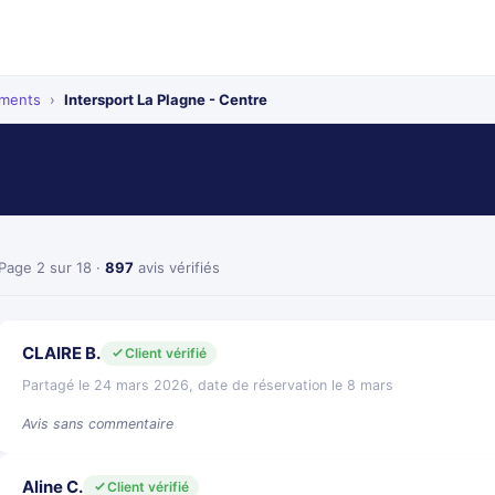
ements
›
Intersport La Plagne - Centre
Page 2 sur 18 ·
897
avis vérifiés
CLAIRE B.
Client vérifié
Partagé le 24 mars 2026, date de réservation le 8 mars
Avis sans commentaire
Aline C.
Client vérifié