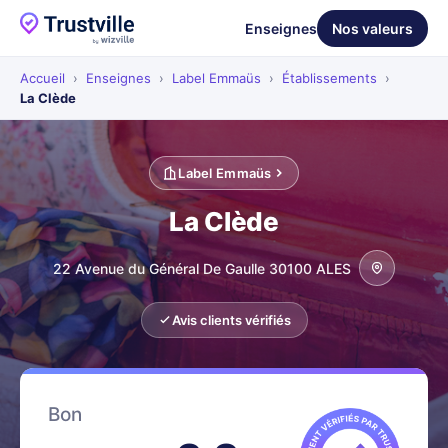
Enseignes
Nos valeurs
Accueil
›
Enseignes
›
Label Emmaüs
›
Établissements
›
La Clède
Label Emmaüs
La Clède
22 Avenue du Général De Gaulle 30100 ALES
Avis clients vérifiés
Bon