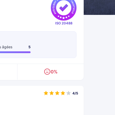
ISO 20488
s âgées
5
0%
4/5