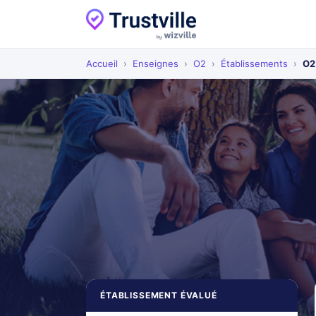
Accueil
›
Enseignes
›
O2
›
Établissements
›
O2
ÉTABLISSEMENT ÉVALUÉ