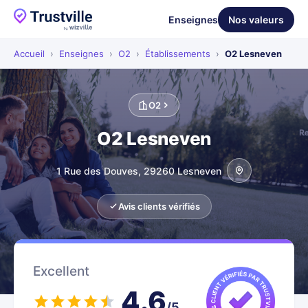
Enseignes
Nos valeurs
Accueil
›
Enseignes
›
O2
›
Établissements
›
O2 Lesneven
O2
O2 Lesneven
1 Rue des Douves, 29260 Lesneven
Avis clients vérifiés
Excellent
4.6
/5