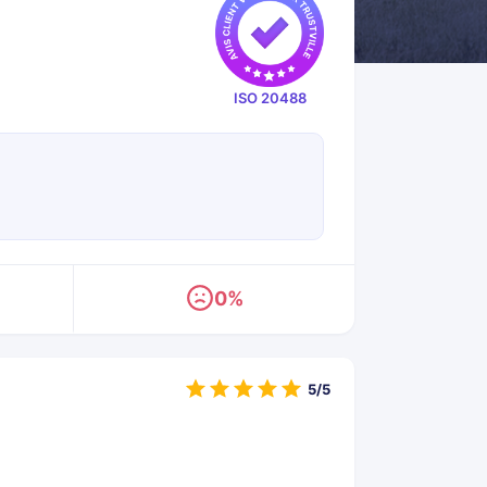
ISO 20488
0%
5/5