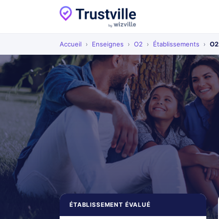
Accueil
›
Enseignes
›
O2
›
Établissements
›
O2
ÉTABLISSEMENT ÉVALUÉ