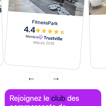
FitnessPark
4.4
Membre
depuis 2019
Slide 2 of 49.
Rejoignez le
club
des