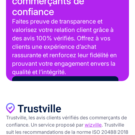
commerçants de
confiance
Faites preuve de transparence et
valorisez votre relation client grâce à
des avis 100% vérifiés. Offrez à vos
clients une expérience d’achat
rassurante et renforcez leur fidélité en
prouvant votre engagement envers la
qualité et l’intégrité.
Obtenir Trustville pour mon enseigne
Trustville, les avis clients vérifiés des commerçants de
confiance. Un service proposé par
wizville
. Trustville
suit les recommandations de la norme ISO 20488:2018