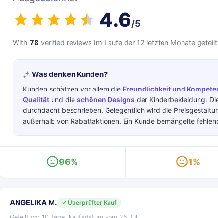
4.6
/5
With
78
verified reviews Im Laufe der 12 letzten Monate geteilt
Was denken Kunden?
Kunden schätzen vor allem die
Freundlichkeit und Kompete
Qualität
und die
schönen Designs
der Kinderbekleidung. Di
durchdacht beschrieben. Gelegentlich wird die Preisgestalt
außerhalb von Rabattaktionen. Ein Kunde bemängelte fehle
96%
1%
ANGELIKA M.
Überprüfter Kauf
Geteilt vor 10 Tage, kaufsdatum vom 25 Juli