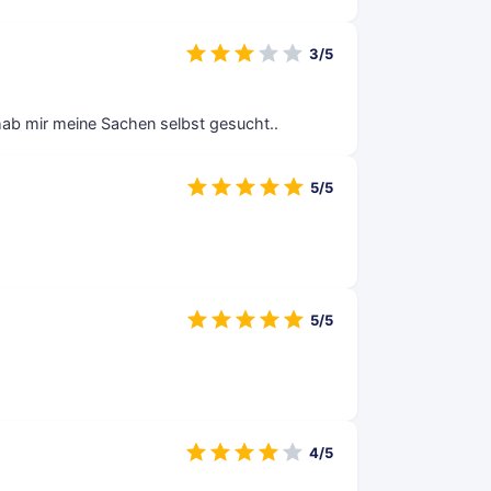
3/5
hab mir meine Sachen selbst gesucht..
5/5
5/5
4/5