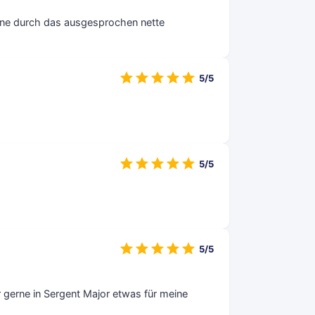
lleine durch das ausgesprochen nette
5/5
5/5
5/5
r gerne in Sergent Major etwas für meine