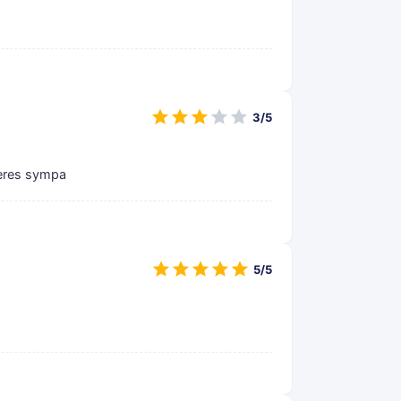
3/5
ières sympa
5/5