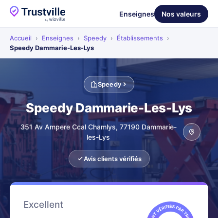
Enseignes
Nos valeurs
Accueil
›
Enseignes
›
Speedy
›
Établissements
›
Speedy Dammarie-Les-Lys
Speedy
Speedy Dammarie-Les-Lys
351 Av Ampere Ccal Chamlys, 77190 Dammarie-
les-Lys
Avis clients vérifiés
Excellent