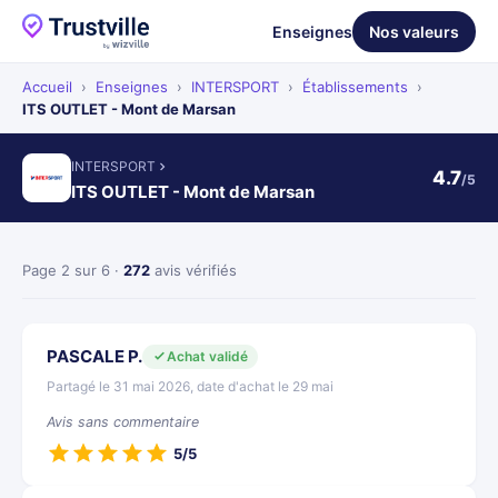
Enseignes
Nos valeurs
Accueil
›
Enseignes
›
INTERSPORT
›
Établissements
›
ITS OUTLET - Mont de Marsan
INTERSPORT
4.7
/5
ITS OUTLET - Mont de Marsan
Page 2 sur 6 ·
272
avis vérifiés
PASCALE P.
Achat validé
Partagé le 31 mai 2026, date d'achat le 29 mai
Avis sans commentaire
5/5