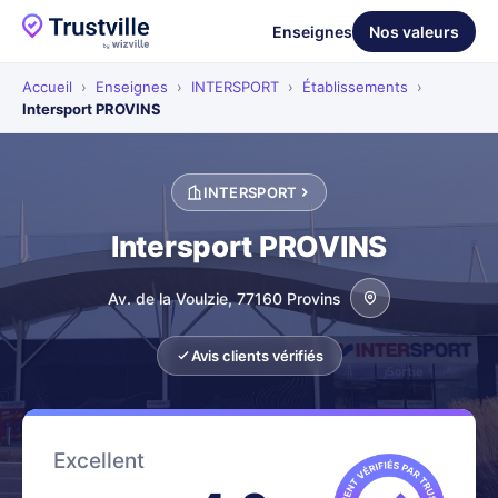
Enseignes
Nos valeurs
Accueil
›
Enseignes
›
INTERSPORT
›
Établissements
›
Intersport PROVINS
INTERSPORT
Intersport PROVINS
Av. de la Voulzie, 77160 Provins
Avis clients vérifiés
Excellent